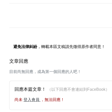
避免法律糾紛
，轉載本區文稿請先徵得原作者同意！
文章回應
目前尚無回應，成為第一個回應的人吧！
回應本篇文章！
（以下回應不會連結到FaceBoo
尚未
登入會員
，無法回應！