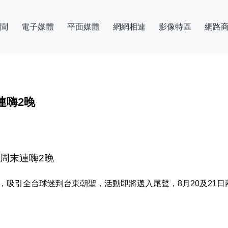
聞
電子媒體
平面媒體
網網相連
影像特區
網路
連嗨2晚
周末連嗨2晚
，吸引全台球迷到台東朝聖，活動即將邁入尾聲，8月20及21