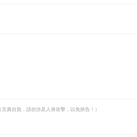
k）（言責自負，請勿涉及人身攻擊，以免挨告！）