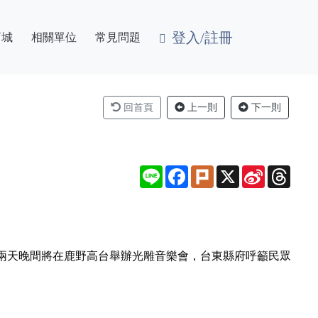
登入/註冊
商城
相關單位
常見問題
回首頁
上一則
下一則
Line
Facebook
Plurk
X
Sina
Thre
Weibo
日兩天晚間將在鹿野高台舉辦光雕音樂會，台東縣府呼籲民眾