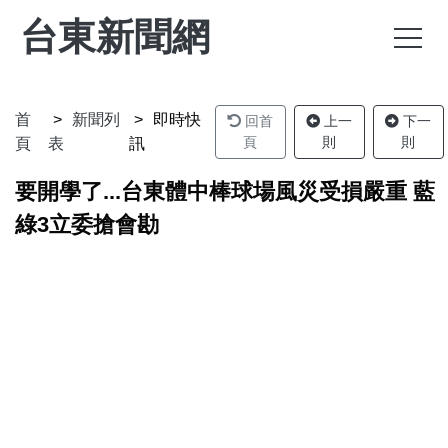
台東新聞網
首
新聞列
即時快
回首
上一
下一
頁
則
則
頁
表
訊
要開學了...台東體中棒球場風災受損嚴重 藍
綠3立委搶會勘