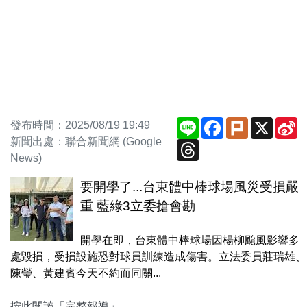
Line
Facebook
Plurk
X
S
發布時間：2025/08/19 19:49
W
新聞出處：聯合新聞網 (Google
Threads
News)
要開學了...台東體中棒球場風災受損嚴
重 藍綠3立委搶會勘
開學在即，台東體中棒球場因楊柳颱風影響多
處毀損，受損設施恐對球員訓練造成傷害。立法委員莊瑞雄、
陳瑩、黃建賓今天不約而同關...
按此閱讀「完整報導」