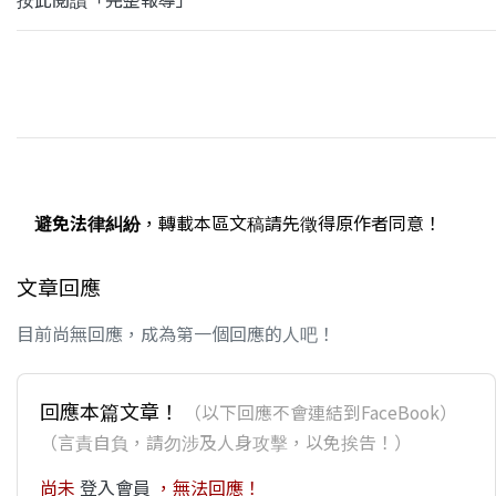
避免法律糾紛
，轉載本區文稿請先徵得原作者同意！
文章回應
目前尚無回應，成為第一個回應的人吧！
回應本篇文章！
（以下回應不會連結到FaceBook）
（言責自負，請勿涉及人身攻擊，以免挨告！）
尚未
登入會員
，無法回應！