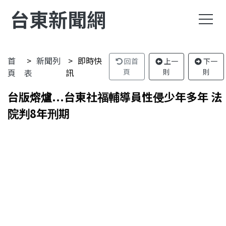
台東新聞網
首
新聞列
即時快
回首
上一
下一
頁
表
訊
頁
則
則
台版熔爐...台東社福輔導員性侵少年多年 法
院判8年刑期