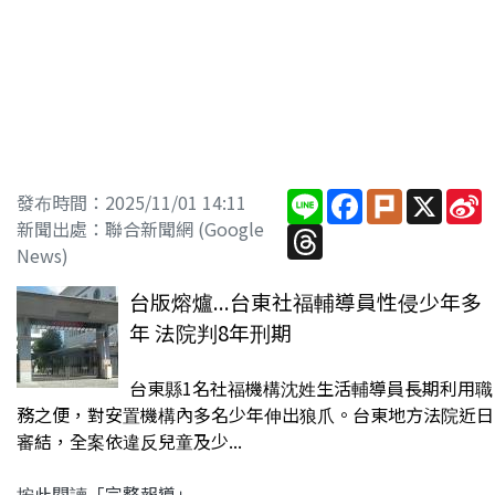
Line
Facebook
Plurk
X
S
發布時間：2025/11/01 14:11
W
新聞出處：聯合新聞網 (Google
Threads
News)
台版熔爐...台東社福輔導員性侵少年多
年 法院判8年刑期
台東縣1名社福機構沈姓生活輔導員長期利用職
務之便，對安置機構內多名少年伸出狼爪。台東地方法院近日
審結，全案依違反兒童及少...
按此閱讀「完整報導」