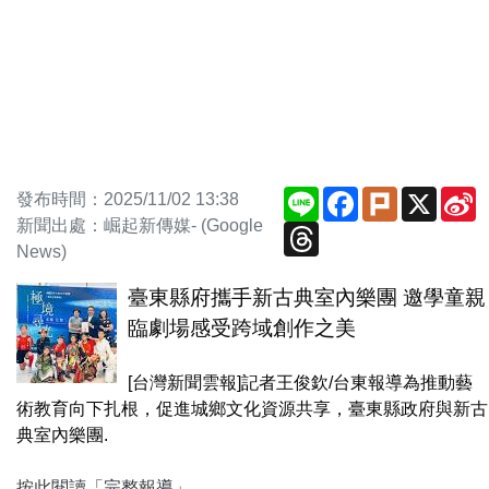
Line
Facebook
Plurk
X
S
發布時間：2025/11/02 13:38
W
新聞出處：崛起新傳媒- (Google
Threads
News)
臺東縣府攜手新古典室內樂團 邀學童親
臨劇場感受跨域創作之美
[台灣新聞雲報]記者王俊欽/台東報導為推動藝
術教育向下扎根，促進城鄉文化資源共享，臺東縣政府與新古
典室內樂團.
按此閱讀「完整報導」