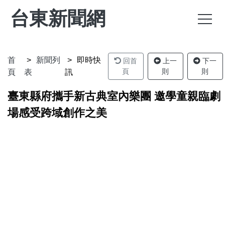
台東新聞網
首
新聞列
即時快
回首
上一
下一
頁
則
則
頁
表
訊
臺東縣府攜手新古典室內樂團 邀學童親臨劇
場感受跨域創作之美