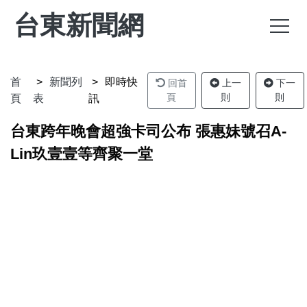
台東新聞網
首
新聞列
即時快
回首
上一
下一
頁
則
則
頁
表
訊
台東跨年晚會超強卡司公布 張惠妹號召A-
Lin玖壹壹等齊聚一堂