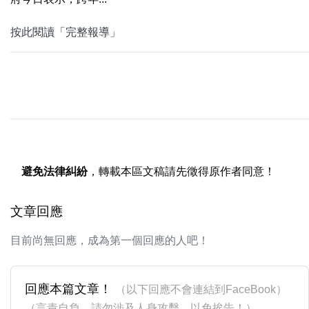
按此閱讀「完整報導」
避免法律糾紛
，轉載本區文稿請先徵得原作者同意！
文章回應
目前尚無回應，成為第一個回應的人吧！
回應本篇文章！
（以下回應不會連結到FaceBook）
（言責自負，請勿涉及人身攻擊，以免挨告！）