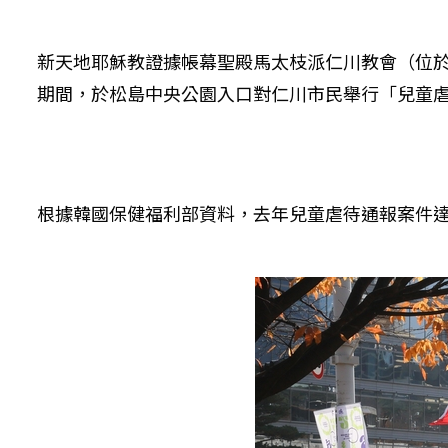
新天地耶穌教證據帳幕聖殿馬太枝派仁川教會（位於南韓
期間，於松島中央公園入口對仁川市民舉行「兒童
根據韓國保健福利部資料，去年兒童虐待通報案件達 50,24