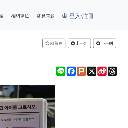
登入/註冊
城
相關單位
常見問題
回首頁
上一則
下一則
Line
Facebook
Plurk
X
Sina
Thre
Weibo