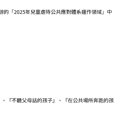
辦的「2025年兒童虐待公共應對體系運作領域」中
』、『不聽父母話的孩子』、『在公共場所奔跑的孩