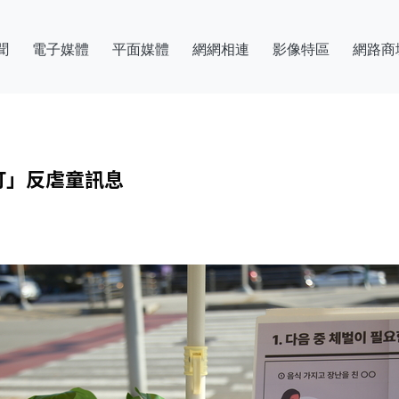
聞
電子媒體
平面媒體
網網相連
影像特區
網路商
打」反虐童訊息