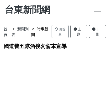
台東新聞網
首
新聞列
時事新
回首
上一
下一
頁
表
聞
頁
則
則
國道警五隊酒後勿駕車宣導