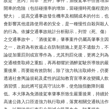
故是「意內」而非「意外」事件，酒後駕車不但會增加
開車的危險（包括碰撞率的增加，當碰撞時死傷程度的
變大），提高交通事故發生機率及相關成本的付出，也
會影響其他道路使用者的安全，是一種慢性自殺與殺人
的行為。依據交通事故統計分析顯示，列管（死、傷）
之交通事故中，「酒後駕車」肇事案件仍屬高肇事主因
之一，政府為有效遏止在防制措施上更是不遺餘力，不
論從加重罰則或宣導作為，尤其刑罰化後，更將之列為
交通稽查取締之重點，再再都懼於酒醉駕駛所導致的嚴
重後果，而要能有效防制，除了強力執法取締外，仍要
透過社會輿論規範及柔性的認知教育宣導來改變國人飲
酒習慣，如此將可提高守法比率，使危險指數降到最
低。本大隊為免酒後駕車肇事所致生嚴重後果，持續於
高速公路入口匝道強力執行取締，落實相關交通執法作