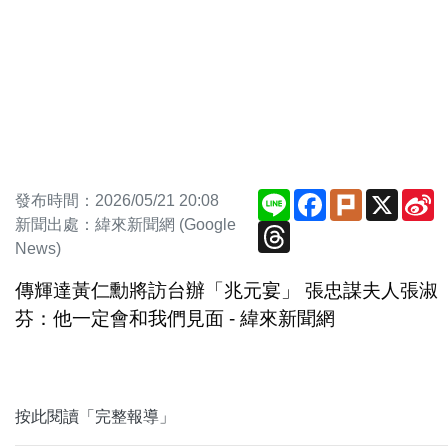
Line
Facebook
Plurk
X
S
發布時間：2026/05/21 20:08
W
新聞出處：緯來新聞網 (Google
Threads
News)
傳輝達黃仁勳將訪台辦「兆元宴」 張忠謀夫人張淑
芬：他一定會和我們見面 - 緯來新聞網
按此閱讀「完整報導」