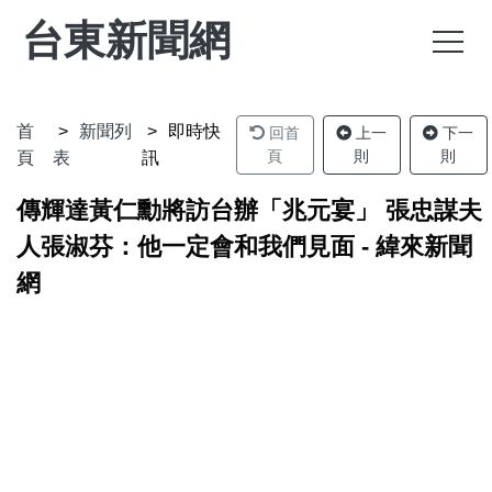
台東新聞網
首
新聞列
即時快
回首
上一
下一
頁
則
則
頁
表
訊
傳輝達黃仁勳將訪台辦「兆元宴」 張忠謀夫
人張淑芬：他一定會和我們見面 - 緯來新聞
網