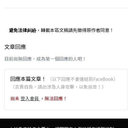
避免法律糾紛
，轉載本區文稿請先徵得原作者同意！
文章回應
目前尚無回應，成為第一個回應的人吧！
回應本篇文章！
（以下回應不會連結到FaceBook）
（言責自負，請勿涉及人身攻擊，以免挨告！）
尚未
登入會員
，無法回應！