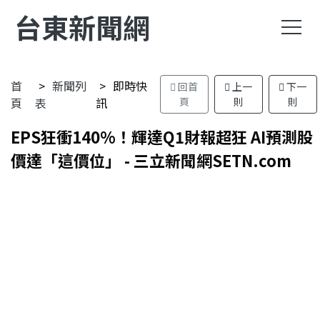
台東新聞網
首
新聞列
即時快
回首
上一
下一
頁
表
訊
頁
則
則
EPS狂衝140%！輝達Q1財報超狂 AI預測股
價達「這價位」 - 三立新聞網SETN.com