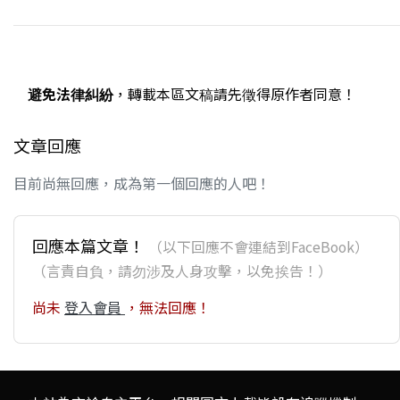
避免法律糾紛
，轉載本區文稿請先徵得原作者同意！
文章回應
目前尚無回應，成為第一個回應的人吧！
回應本篇文章！
（以下回應不會連結到FaceBook）
（言責自負，請勿涉及人身攻擊，以免挨告！）
尚未
登入會員
，無法回應！