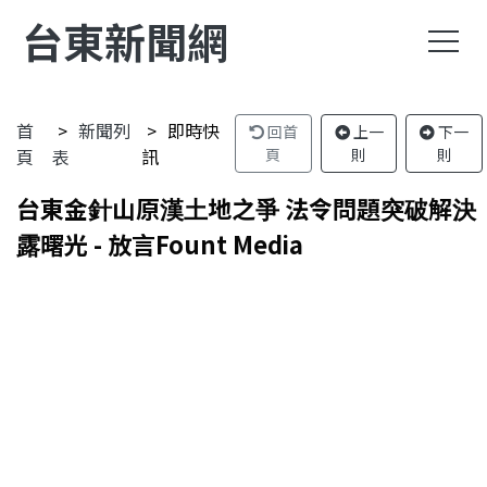
台東新聞網
首
新聞列
即時快
回首
上一
下一
頁
表
訊
頁
則
則
台東金針山原漢土地之爭 法令問題突破解決
露曙光 - 放言Fount Media