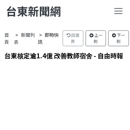
台東新聞網
首
新聞列
即時快
回首
上一
下一
頁
表
訊
頁
則
則
台東核定逾1.4億 改善教師宿舍 - 自由時報