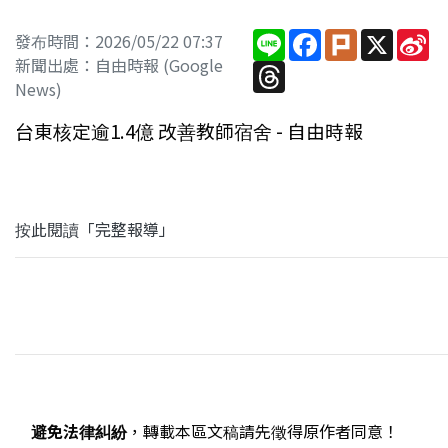
Line
Facebook
Plurk
X
Si
發布時間：2026/05/22 07:37
W
新聞出處：自由時報 (Google
Threads
News)
台東核定逾1.4億 改善教師宿舍 - 自由時報
按此閱讀「完整報導」
避免法律糾紛
，轉載本區文稿請先徵得原作者同意！