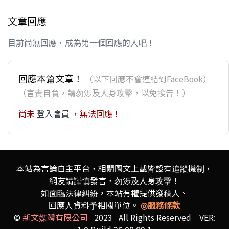
文章回應
目前尚無回應，成為第一個回應的人吧！
回應本篇文章！
（以下回應不會連結到FaceBook）
（言責自負，請勿涉及人身攻擊，以免挨告！）
尚未
登入會員
，無法回應！
本站為言論自主平台，相關圖文上載皆設有追蹤機制，
網友請謹慎發言，勿涉及人身攻擊！
如面臨法律糾紛，本站有權提供發稿人、
回應人資料予相關單位。
◎服務條款
©
新文媒體有限公司
2023 All Rights Reserved VER: