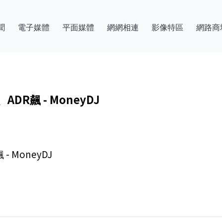
聞
電子媒體
平面媒體
網網相連
影像特區
網路商
R飆 - MoneyDJ
 MoneyDJ