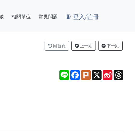
登入/註冊
城
相關單位
常見問題
回首頁
上一則
下一則
Line
Facebook
Plurk
X
Sina
Thre
Weibo