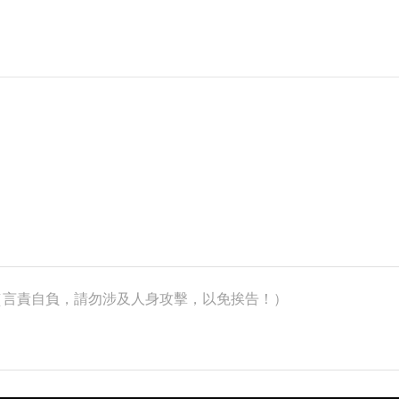
k）（言責自負，請勿涉及人身攻擊，以免挨告！）