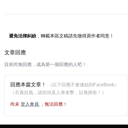
避免法律糾紛
，轉載本區文稿請先徵得原作者同意！
文章回應
目前尚無回應，成為第一個回應的人吧！
回應本篇文章！
（以下回應不會連結到FaceBook）
（言責自負，請勿涉及人身攻擊，以免挨告！）
尚未
登入會員
，無法回應！