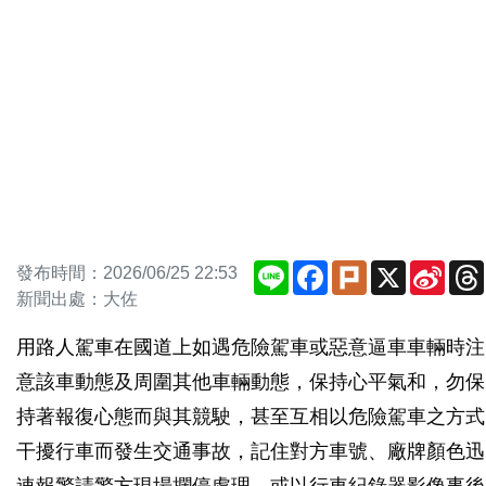
Line
Facebook
Plurk
X
Sina
發布時間：2026/06/25 22:53
Weib
新聞出處：大佐
用路人駕車在國道上如
遇危險駕車或惡意逼車車輛時注
意該車動態及周圍其他車輛動態，保持心平氣和，勿保
持著報復心態而與其競駛，甚至互相以危險駕車之方式
干擾行車而發生交通事故，記住對方車號、廠牌顏色迅