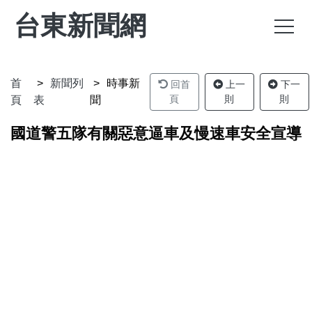
台東新聞網
首
新聞列
時事新
回首
上一
下一
頁
則
則
頁
表
聞
國道警五隊有關惡意逼車及慢速車安全宣導