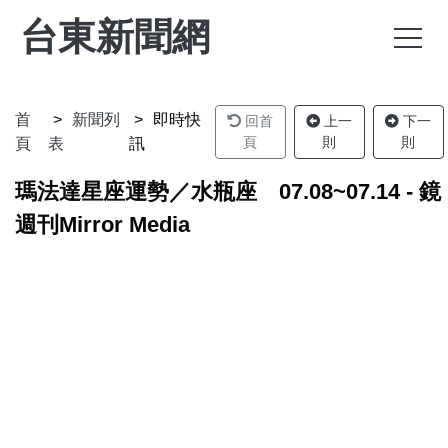
台東新聞網
首
新聞列
即時快
回首
上一
下一
頁
則
則
頁
表
訊
瑪法達星座運勢／水瓶座 07.08~07.14 - 鏡
週刊Mirror Media