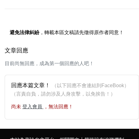
避免法律糾紛
，轉載本區文稿請先徵得原作者同意！
文章回應
目前尚無回應，成為第一個回應的人吧！
回應本篇文章！
（以下回應不會連結到FaceBook）
（言責自負，請勿涉及人身攻擊，以免挨告！）
尚未
登入會員
，無法回應！