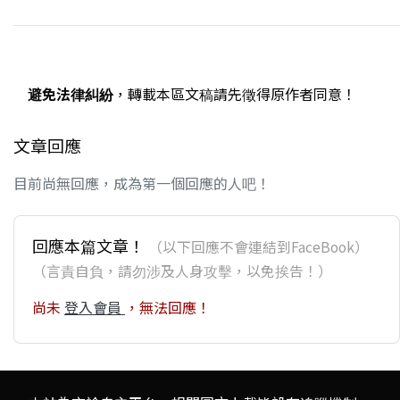
避免法律糾紛
，轉載本區文稿請先徵得原作者同意！
文章回應
目前尚無回應，成為第一個回應的人吧！
回應本篇文章！
（以下回應不會連結到FaceBook）
（言責自負，請勿涉及人身攻擊，以免挨告！）
尚未
登入會員
，無法回應！