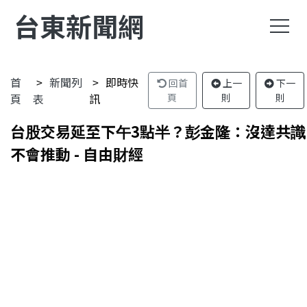
台東新聞網
首
新聞列
即時快
回首
上一
下一
頁
表
訊
頁
則
則
台股交易延至下午3點半？彭金隆：沒達共識
不會推動 - 自由財經