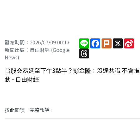
Line
Facebook
Plurk
X
Si
發布時間：2026/07/09 00:13
W
新聞出處：自由財經 (Google
Threads
News)
台股交易延至下午3點半？彭金隆：沒達共識 不會推
動 - 自由財經
按此閱讀「完整報導」