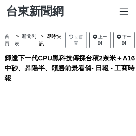
台東新聞網
首
新聞列
即時快
回首
上一
下一
頁
則
則
頁
表
訊
輝達下一代CPU黑科技傳採台積2奈米＋A16
中砂、昇陽半、頌勝前景看俏- 日報 - 工商時
報