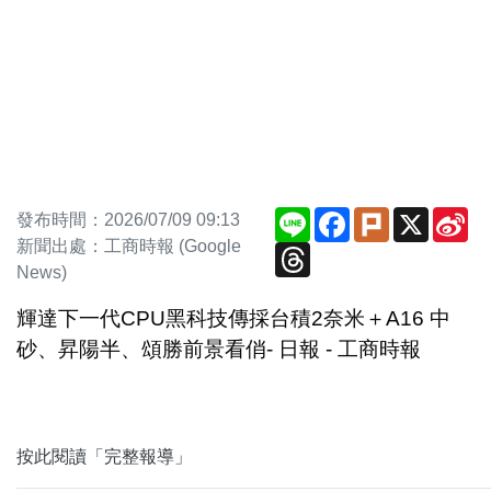
Line
Facebook
Plurk
X
Si
發布時間：2026/07/09 09:13
We
新聞出處：工商時報 (Google
Threads
News)
輝達下一代CPU黑科技傳採台積2奈米＋A16 中
砂、昇陽半、頌勝前景看俏- 日報 - 工商時報
按此閱讀「完整報導」