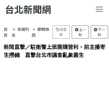
台北新聞網
首
新聞列
即時快
回首
上一
下一
頁
表
訊
頁
則
則
新聞直擊／駐衛警上班團購營利、前主播寄
生撈錢 直擊台北市議會亂象叢生