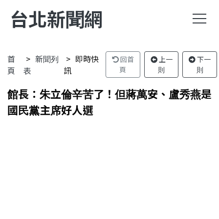
台北新聞網
首
新聞列
即時快
回首
上一
下一
頁
表
訊
頁
則
則
館長：朱立倫辛苦了！但蔣萬安、盧秀燕是
國民黨主席好人選