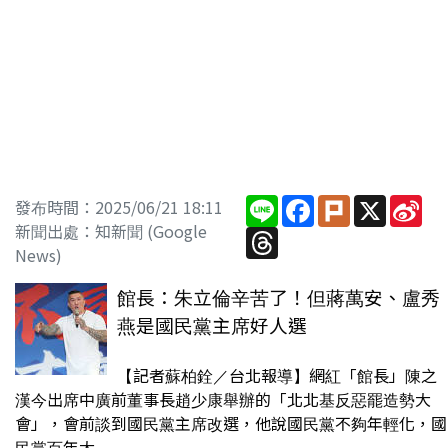
Line
Facebook
Plurk
X
Sin
發布時間：2025/06/21 18:11
We
新聞出處：知新聞 (Google
Threads
News)
館長：朱立倫辛苦了！但蔣萬安、盧秀
燕是國民黨主席好人選
【記者蘇柏銓／台北報導】網紅「館長」陳之
漢今出席中廣前董事長趙少康舉辦的「北北基反惡罷造勢大
會」，會前談到國民黨主席改選，他說國民黨不夠年輕化，國
民黨百年大...