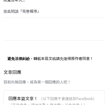
按此閱讀「完整報導」
避免法律糾紛
，轉載本區文稿請先徵得原作者同意！
文章回應
目前尚無回應，成為第一個回應的人吧！
回應本篇文章！
（以下回應不會連結到FaceBook）
（言責自負，請勿涉及人身攻擊，以免挨告！）