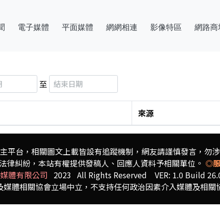
聞
電子媒體
平面媒體
網網相連
影像特區
網路商
至
來源
主平台，相關圖文上載皆設有追蹤機制，
網友請謹慎發言，勿涉
法律糾紛，本站有權提供發稿人、
回應人資料予相關單位。
◎
文媒體有限公司
2023 All Rights Reserved VER: 1.0 Build 26.
及媒體相關協會立場中立，不支持任何政治因素介入媒體及相關