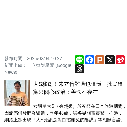
Line
Facebook
Plurk
X
發布時間：2025/02/04 10:27
新聞出處：三立娛樂星聞 (Google
Threads
News)
大S驟逝！朱立倫難過也遺憾 批民進
黨只關心政治：善念不存在
女明星大S（徐熙媛）於春節在日本旅遊期間，
因流感併發肺炎驟逝，享年48歲，讓各界相當震驚。不過，
網路上卻出現「大S死訊是藍白擋罷免的陰謀」等相關言論。