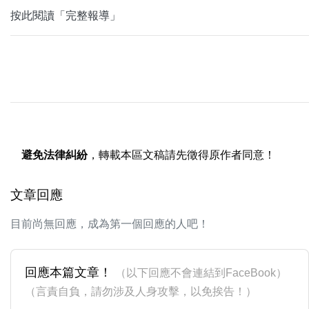
按此閱讀「完整報導」
避免法律糾紛
，轉載本區文稿請先徵得原作者同意！
文章回應
目前尚無回應，成為第一個回應的人吧！
回應本篇文章！
（以下回應不會連結到FaceBook）
（言責自負，請勿涉及人身攻擊，以免挨告！）