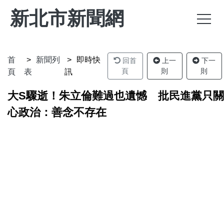
新北市新聞網
首
新聞列
即時快
回首
上一
下一
頁
則
則
頁
表
訊
大S驟逝！朱立倫難過也遺憾 批民進黨只關
心政治：善念不存在