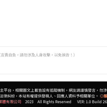
k）（言責自負，請勿涉及人身攻擊，以免挨告！）
主平台，相關圖文上載皆設有追蹤機制，
網友請謹慎發言，勿涉
法律糾紛，本站有權提供發稿人、
回應人資料予相關單位。
◎
媒體有限公司
2023 All Rights Reserved VER: 1.0 Build 26.