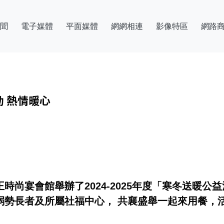
聞
電子媒體
平面媒體
網網相連
影像特區
網路
動 熱情暖心
大王時尚宴會館舉辦了2024-2025年度「寒冬送
勢長者及所屬社福中心， 共襄盛舉一起來用餐，活