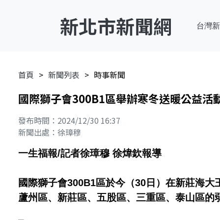
新北市新聞網
台灣新
首頁
新聞列表
時事新聞
國際獅子會300B1區舉辦寒冬送暖公益活
發布時間：2024/12/30 16:37
新聞出處：徐璋穆
一生福報/記者徐璋穆 徐煒欽報導
國際獅子會300B1區於今（30日）在新莊海
蘆州區、新莊區、五股區、三重區、泰山區的弱