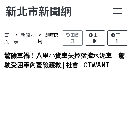
新北市新聞網
首
新聞列
即時快
回首
上一
下一
頁
表
訊
頁
則
則
驚險車禍！八里小貨車失控猛撞水泥車 駕
駛受困車內驚險獲救 | 社會 | CTWANT