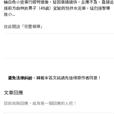
輛白色小貨車行經彎道後，疑因車速過快，反應不及，直接追
撞前方由林姓男子（49歲）駕駛的預拌水泥車，猛烈撞擊導
致小...
按此閱讀「完整報導」
避免法律糾紛
，轉載本區文稿請先徵得原作者同意！
文章回應
目前尚無回應，成為第一個回應的人吧！