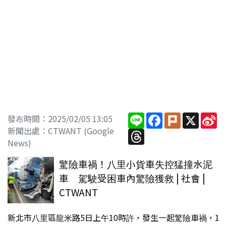
Line
Facebook
Plurk
X
Si
發布時間：2025/02/05 13:05
W
新聞出處：CTWANT (Google
Threads
News)
驚險車禍！八里小貨車失控猛撞水泥
車 駕駛受困車內驚險獲救 | 社會 |
CTWANT
新北市八里區龍米路5日上午10時許，發生一起驚險車禍，1