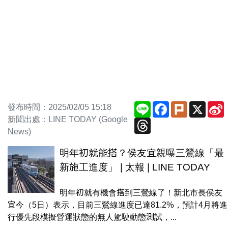
Line
Facebook
Plurk
X
S
發布時間：2025/02/05 15:18
新聞出處：LINE TODAY (Google
Threads
News)
明年初就能搭？侯友宜親曝三鶯線「最
新施工進度」 | 太報 | LINE TODAY
明年初就有機會搭到三鶯線了！新北市長侯友
宜今（5日）表示，目前三鶯線進度已達81.2%，預計4月將進
行優先段模擬營運狀態的無人駕駛動態測試，...