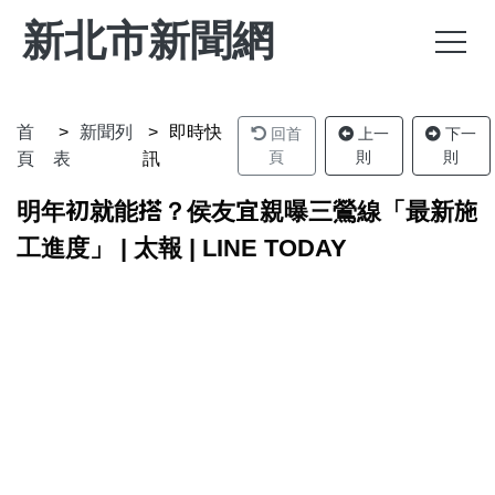
新北市新聞網
首
新聞列
即時快
回首
上一
下一
頁
則
則
頁
表
訊
明年初就能搭？侯友宜親曝三鶯線「最新施
工進度」 | 太報 | LINE TODAY