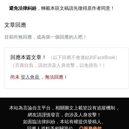
避免法律糾紛
，轉載本區文稿請先徵得原作者同意！
文章回應
目前尚無回應，成為第一個回應的人吧！
回應本篇文章！
（以下回應不會連結到FaceBook）
（言責自負，請勿涉及人身攻擊，以免挨告！）
尚未
登入會員
，無法回應！
本站為言論自主平台，相關圖文上載皆設有追蹤機制，
網友請謹慎發言，勿涉及人身攻擊！
如面臨法律糾紛，本站有權提供發稿人、
回應人資料予相關單位。
◎服務條款