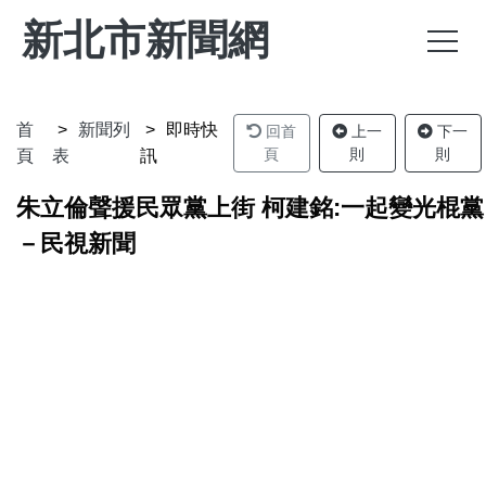
新北市新聞網
首
新聞列
即時快
回首
上一
下一
頁
則
則
頁
表
訊
朱立倫聲援民眾黨上街 柯建銘:一起變光棍黨
－民視新聞