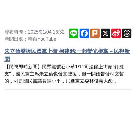
Line
Facebook
Plurk
X
Sina
發布時間：2025/01/04 16:32
Weib
新聞出處：轉自YouTube
朱立倫聲援民眾黨上街 柯建銘:一起變光棍黨－民視新
聞
【民視即時新聞】民眾黨號召小草1/11司法節上街頭"釘孤
支"，國民黨主席朱立倫也發文聲援，但一開始告發柯文哲
的，可是國民黨議員鍾小平，民進黨立委林俊憲大酸，