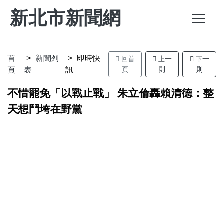
新北市新聞網
首
新聞列
即時快
回首
上一
下一
頁
則
則
頁
表
訊
不惜罷免「以戰止戰」 朱立倫轟賴清德：整
天想鬥垮在野黨