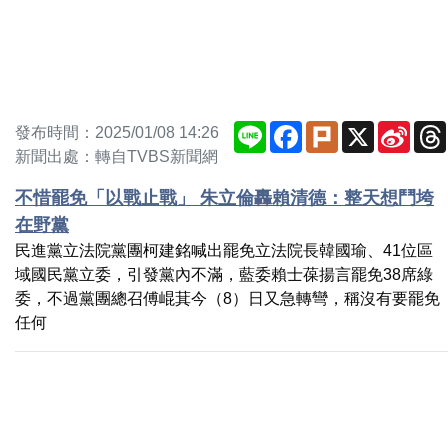
Line
Facebook
Plurk
X
Sina
發布時間：2025/01/08 14:26
Weib
新聞出處：轉自TVBS新聞網
不惜罷免「以戰止戰」 朱立倫轟賴清德：整天想鬥垮
在野黨
民進黨立法院黨團柯建銘喊出罷免立法院長韓國瑜、41位區
域國民黨立委，引發黨內不滿，藍委賴士葆揚言罷免38席綠
委，不過黨團總召傅崐萁今（8）日又急轉彎，稱沒有要罷免
任何