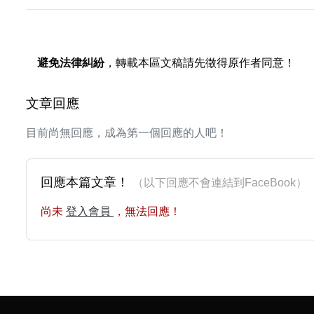
避免法律糾紛
，轉載本區文稿請先徵得原作者同意！
文章回應
目前尚無回應，成為第一個回應的人吧！
回應本篇文章！
（以下回應不會連結到FaceBoo
尚未
登入會員
，無法回應！