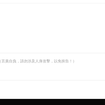
k）（言責自負，請勿涉及人身攻擊，以免挨告！）