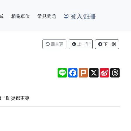
登入/註冊
城
相關單位
常見問題
回首頁
上一則
下一則
Line
Facebook
Plurk
X
Sina
Thre
Weibo
出「防災都更專