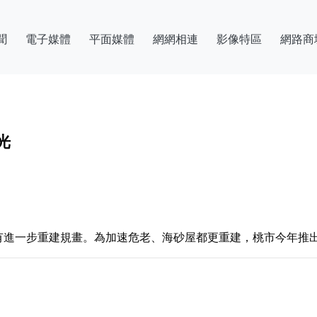
聞
電子媒體
平面媒體
網網相連
影像特區
網路商
光
有進一步重建規畫。為加速危老、海砂屋都更重建，桃市今年推