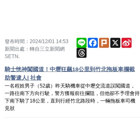
Line
Facebook
Plurk
X
Sin
發布時間：2024/12/01 14:53
We
新聞出處：轉自三立新聞網
Threads
SETN.
騎士恍神闖國道！中壢狂飆18公里到竹北拖板車攔截
助警逮人| 社會
一名程姓男子（52歲）昨天騎機車從中壢交流道誤闖國道，
一路往南下方向行駛，警方獲報前往攔阻，但他卻不予理會持
下南下騎了18公里，直到行經竹北路段時，一輛拖板車司機
見狀