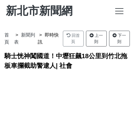
新北市新聞網
首
新聞列
即時快
回首
上一
下一
頁
則
則
頁
表
訊
騎士恍神闖國道！中壢狂飆18公里到竹北拖
板車攔截助警逮人| 社會