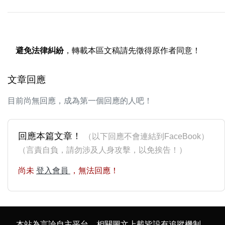
避免法律糾紛
，轉載本區文稿請先徵得原作者同意！
文章回應
目前尚無回應，成為第一個回應的人吧！
回應本篇文章！
（以下回應不會連結到FaceBook）
（言責自負，請勿涉及人身攻擊，以免挨告！）
尚未
登入會員
，無法回應！
本站為言論自主平台，相關圖文上載皆設有追蹤機制，