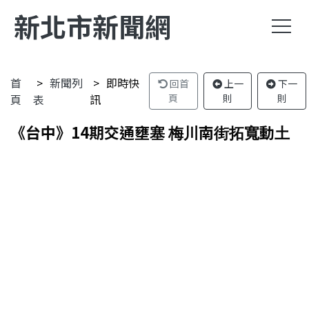
新北市新聞網
首
新聞列
即時快
回首
上一
下一
頁
表
訊
頁
則
則
《台中》14期交通壅塞 梅川南街拓寬動土