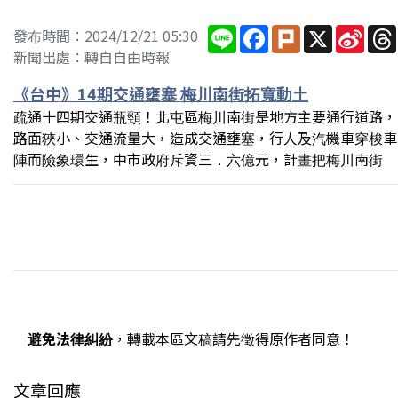
Line
Facebook
Plurk
X
Sina
發布時間：2024/12/21 05:30
Wei
新聞出處：轉自自由時報
《台中》14期交通壅塞 梅川南街拓寬動土
疏通十四期交通瓶頸！北屯區梅川南街是地方主要通行道路，
路面狹小、交通流量大，造成交通壅塞，行人及汽機車穿梭車
陣而險象環生，中市政府斥資三．六億元，計畫把梅川南街
避免法律糾紛
，轉載本區文稿請先徵得原作者同意！
文章回應