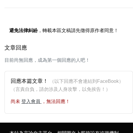
避免法律糾紛
，轉載本區文稿請先徵得原作者同意！
文章回應
目前尚無回應，成為第一個回應的人吧！
回應本篇文章！
（以下回應不會連結到FaceBook）
（言責自負，請勿涉及人身攻擊，以免挨告！）
尚未
登入會員
，無法回應！