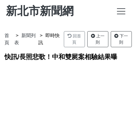
新北市新聞網
首
新聞列
即時快
回首
上一
下一
頁
則
則
頁
表
訊
快訊/長照悲歌！中和雙屍案相驗結果曝