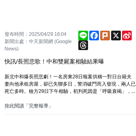
Line
Facebook
Plurk
X
S
發布時間：2025/04/29 18:04
W
新聞出處：中天新聞網 (Google
Threads
News)
快訊/長照悲歌！中和雙屍案相驗結果曝
新北中和爆長照悲劇！一名房東28日報案供稱一對日台籍夫
妻向他承租房屋，卻已失聯多日，警消破門而入發現，兩人已
死亡多時。檢方29日下午相驗，初判死因是「呼吸衰竭」，...
按此閱讀「完整報導」