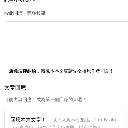
按此閱讀「完整報導」
避免法律糾紛
，轉載本區文稿請先徵得原作者同意！
文章回應
目前尚無回應，成為第一個回應的人吧！
回應本篇文章！
（以下回應不會連結到FaceBook）
（言責自負，請勿涉及人身攻擊，以免挨告！）