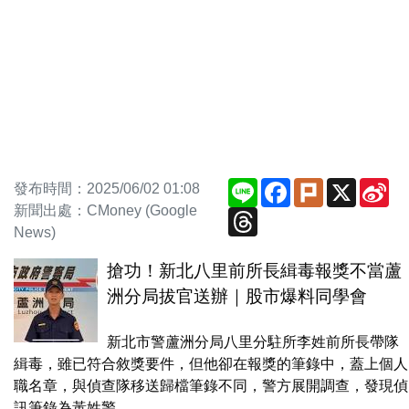
Line
Facebook
Plurk
X
Si
發布時間：2025/06/02 01:08
We
新聞出處：CMoney (Google
Threads
News)
搶功！新北八里前所長緝毒報獎不當蘆
洲分局拔官送辦｜股市爆料同學會
新北市警蘆洲分局八里分駐所李姓前所長帶隊
緝毒，雖已符合敘獎要件，但他卻在報獎的筆錄中，蓋上個人
職名章，與偵查隊移送歸檔筆錄不同，警方展開調查，發現偵
訊筆錄為黃姓警...