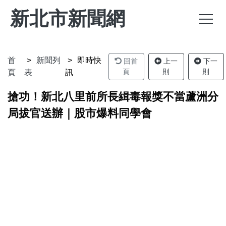
新北市新聞網
首
新聞列
即時快
回首
上一
下一
頁
則
則
頁
表
訊
搶功！新北八里前所長緝毒報獎不當蘆洲分
局拔官送辦｜股市爆料同學會