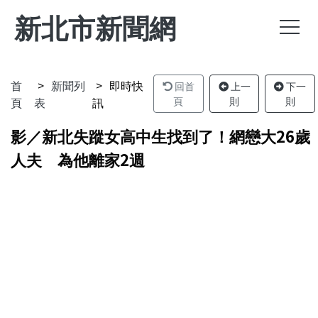
新北市新聞網
首
新聞列
即時快
回首
上一
下一
頁
表
訊
頁
則
則
影／新北失蹤女高中生找到了！網戀大26歲
人夫 為他離家2週