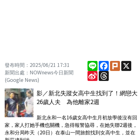
Line
Facebook
Plurk
X
發布時間：2025/06/21 17:31
新聞出處：NOWnews今日新聞
Sina
Threads
Weibo
(Google News)
影／新北失蹤女高中生找到了！網戀大
26歲人夫 為他離家2週
新北永和一名16歲女高中生月初放學後沒有回
家，家人打她手機也關機，急得報警協尋，在她失聯2週後，
永和分局昨天（20日）在泰山一間旅館找到女高中生，並在
新莊逮到涉...