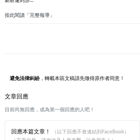
按此閱讀「完整報導」
避免法律糾紛
，轉載本區文稿請先徵得原作者同意！
文章回應
目前尚無回應，成為第一個回應的人吧！
回應本篇文章！
（以下回應不會連結到FaceBook）
（言責自負，請勿涉及人身攻擊，以免挨告！）