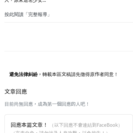
按此閱讀「完整報導」
避免法律糾紛
，轉載本區文稿請先徵得原作者同意！
文章回應
目前尚無回應，成為第一個回應的人吧！
回應本篇文章！
（以下回應不會連結到FaceBook）
（言責自負，請勿涉及人身攻擊，以免挨告！）