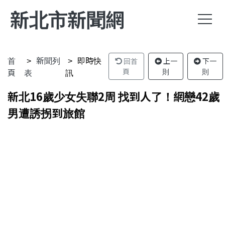
新北市新聞網
首
新聞列
即時快
回首
上一
下一
頁
表
訊
頁
則
則
新北16歲少女失聯2周 找到人了！網戀42歲
男遭誘拐到旅館