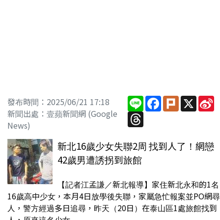
Line
Facebook
Plurk
X
S
發布時間：2025/06/21 17:18
W
新聞出處：壹蘋新聞網 (Google
Threads
News)
新北16歲少女失聯2周 找到人了！網戀
42歲男遭誘拐到旅館
【記者江孟謙／新北報導】家住新北永和的1名
16歲高中少女，本月4日放學後失聯，家屬急忙報案並PO網尋
人，警方經過多日追尋，昨天（20日）在泰山區1處旅館找到
人，原來這名少女...