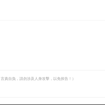
k）（言責自負，請勿涉及人身攻擊，以免挨告！）