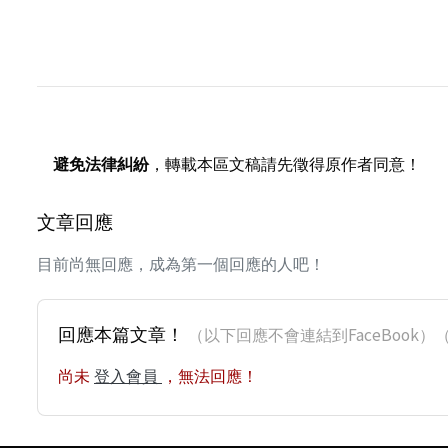
避免法律糾紛
，轉載本區文稿請先徵得原作者同意！
文章回應
目前尚無回應，成為第一個回應的人吧！
回應本篇文章！
（以下回應不會連結到FaceBoo
尚未
登入會員
，無法回應！