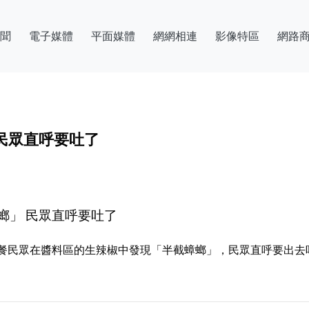
聞
電子媒體
平面媒體
網網相連
影像特區
網路
民眾直呼要吐了
螂」 民眾直呼要吐了
民眾在醬料區的生辣椒中發現「半截蟑螂」，民眾直呼要出去吐了