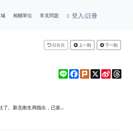
登入/註冊
商城
相關單位
常見問題
回首頁
上一則
下一則
Line
Facebook
Plurk
X
Sina
Thre
Weibo
。新北衛生局指出，已派...