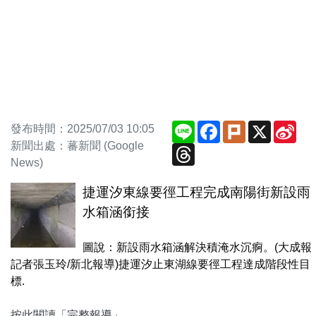
Line
Facebook
Plurk
X
Sin
發布時間：2025/07/03 10:05
We
新聞出處：蕃新聞 (Google
Threads
News)
捷運汐東線要徑工程完成南陽街新設雨
水箱涵銜接
圖說：新設雨水箱涵解決積淹水沉痾。(大成報
記者張玉玲/新北報導)捷運汐止東湖線要徑工程達成階段性目
標.
按此閱讀「完整報導」