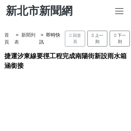
新北市新聞網
首
新聞列
即時快
回首
上一
下一
頁
則
則
頁
表
訊
捷運汐東線要徑工程完成南陽街新設雨水箱
涵銜接