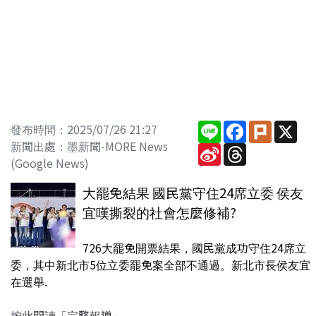
Line
Facebook
Plurk
X
發布時間：2025/07/26 21:27
新聞出處：墨新聞-MORE News
Sina
Threads
Weibo
(Google News)
大罷免結果 國民黨守住24席立委 侯友
宜嘆撕裂的社會怎麼修補?
726大罷免開票結果，國民黨成功守住24席立
委，其中新北市5位立委罷免案全部不通過。新北市長侯友宜
在選舉.
按此閱讀「完整報導」