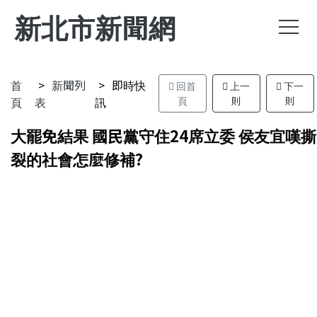
新北市新聞網
首
新聞列
即時快
回首
上一
下一
頁
表
訊
頁
則
則
大罷免結果 國民黨守住24席立委 侯友宜嘆撕
裂的社會怎麼修補?