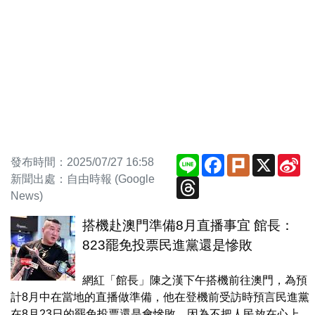
Line
Facebook
Plurk
X
Si
發布時間：2025/07/27 16:58
We
新聞出處：自由時報 (Google
Threads
News)
搭機赴澳門準備8月直播事宜 館長：
823罷免投票民進黨還是慘敗
網紅「館長」陳之漢下午搭機前往澳門，為預
計8月中在當地的直播做準備，他在登機前受訪時預言民進黨
在8月23日的罷免投票還是會慘敗，因為不把人民放在心上。