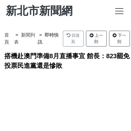
新北市新聞網
首
新聞列
即時快
回首
上一
下一
頁
則
則
頁
表
訊
搭機赴澳門準備8月直播事宜 館長：823罷免
投票民進黨還是慘敗