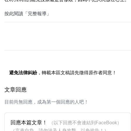
按此閱讀「完整報導」
避免法律糾紛
，轉載本區文稿請先徵得原作者同意！
文章回應
目前尚無回應，成為第一個回應的人吧！
回應本篇文章！
（以下回應不會連結到FaceBook）
（言責自負，請勿涉及人身攻擊，以免挨告！）