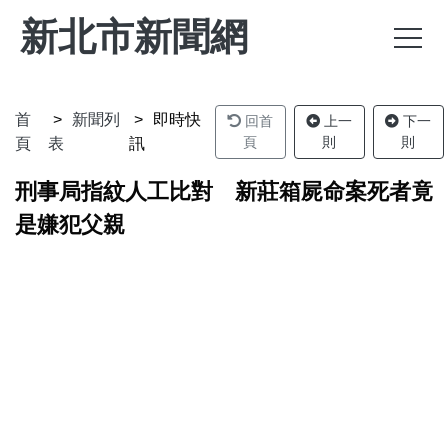
新北市新聞網
首
新聞列
即時快
回首
上一
下一
頁
則
則
頁
表
訊
刑事局指紋人工比對 新莊箱屍命案死者竟
是嫌犯父親