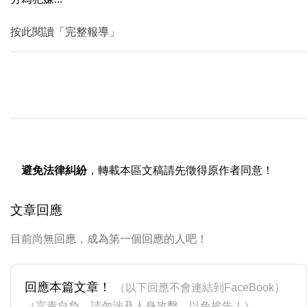
按此閱讀「完整報導」
避免法律糾紛
，轉載本區文稿請先徵得原作者同意！
文章回應
目前尚無回應，成為第一個回應的人吧！
回應本篇文章！
（以下回應不會連結到FaceBook）
（言責自負，請勿涉及人身攻擊，以免挨告！）