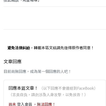
避免法律糾紛
，轉載本區文稿請先徵得原作者同意！
文章回應
目前尚無回應，成為第一個回應的人吧！
回應本篇文章！
（以下回應不會連結到FaceBook）
（言責自負，請勿涉及人身攻擊，以免挨告！）
尚未
登入會員
，無法回應！