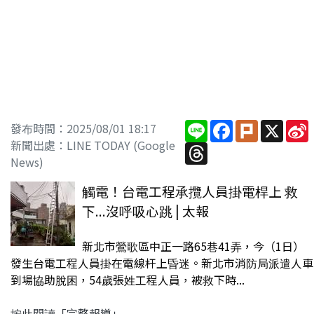
Line
Facebook
Plurk
X
S
發布時間：2025/08/01 18:17
新聞出處：LINE TODAY (Google
Threads
News)
觸電！台電工程承攬人員掛電桿上 救
下...沒呼吸心跳 | 太報
新北市鶯歌區中正一路65巷41弄，今（1日）
發生台電工程人員掛在電線杆上昏迷。新北市消防局派遣人車
到場協助脫困，54歲張姓工程人員，被救下時...
按此閱讀「完整報導」