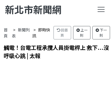
新北市新聞網
首
新聞列
即時快
回首
上一
下一
頁
表
訊
頁
則
則
觸電！台電工程承攬人員掛電桿上 救下...沒
呼吸心跳 | 太報