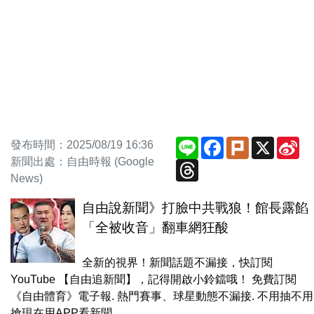
Line
Facebook
Plurk
X
Si
發布時間：2025/08/19 16:36
We
新聞出處：自由時報 (Google
Threads
News)
自由說新聞》打臉中共戰狼！館長露餡
「全被收音」翻車網狂酸
全新的視界！新聞話題不漏接，快訂閱
YouTube 【自由追新聞】，記得開啟小鈴鐺哦！ 免費訂閱
《自由體育》電子報. 熱門賽事、球星動態不漏接. 不用抽不用
搶現在用APP看新聞...