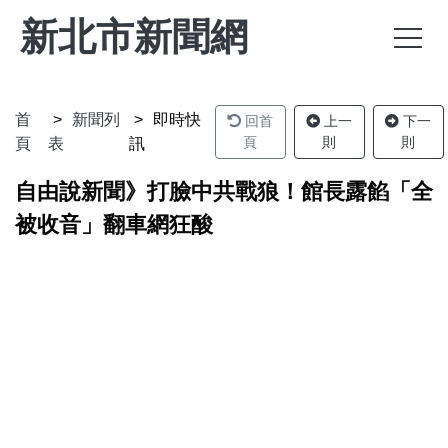
新北市新聞網
首
新聞列
即時快
回首
上一
下一
頁
則
則
頁
表
訊
自由說新聞》打臉中共戰狼！館長露餡「全
被收音」翻車網狂酸