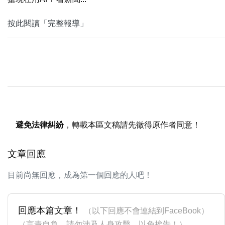
按此閱讀「完整報導」
避免法律糾紛
，轉載本區文稿請先徵得原作者同意！
文章回應
目前尚無回應，成為第一個回應的人吧！
回應本篇文章！
（以下回應不會連結到FaceBook）
（言責自負，請勿涉及人身攻擊，以免挨告！）