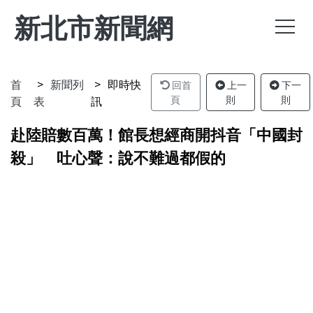
新北市新聞網
首
新聞列
即時快
回首
上一
下一
頁
表
訊
頁
則
則
赴陸賠數百萬！館長想經商開抖音「中國封
殺」 吐心聲：說不難過都假的