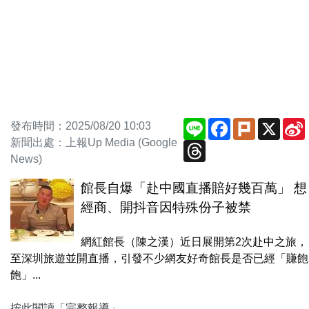
Line
Facebook
Plurk
X
發布時間：2025/08/20 10:03
新聞出處：上報Up Media (Google
Threads
News)
館長自爆「赴中國直播賠好幾百萬」 想
經商、開抖音因特殊份子被禁
網紅館長（陳之漢）近日展開第2次赴中之旅，
至深圳旅遊並開直播，引發不少網友好奇館長是否已經「賺飽
飽」...
按此閱讀「完整報導」