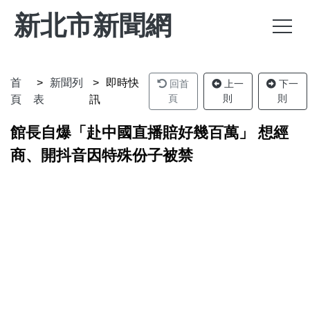
新北市新聞網
首
新聞列
即時快
回首
上一
下一
頁
則
則
頁
表
訊
館長自爆「赴中國直播賠好幾百萬」 想經
商、開抖音因特殊份子被禁