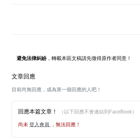
避免法律糾紛
，轉載本區文稿請先徵得原作者同意！
文章回應
目前尚無回應，成為第一個回應的人吧！
回應本篇文章！
（以下回應不會連結到FaceBoo
尚未
登入會員
，無法回應！