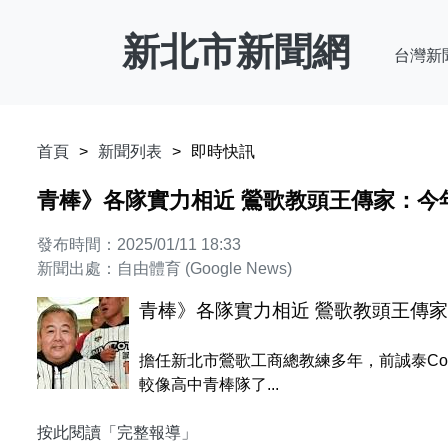
新北市新聞網
台灣新
首頁
新聞列表
即時快訊
青棒》各隊實力相近 鶯歌教頭王傳家：今
發布時間：2025/01/11 18:33
新聞出處：自由體育 (Google News)
青棒》各隊實力相近 鶯歌教頭王傳
擔任新北市鶯歌工商總教練多年，前誠泰Co
較像高中青棒隊了...
按此閱讀「完整報導」