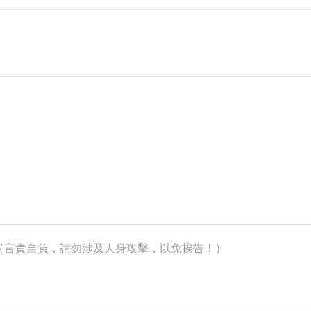
k）（言責自負，請勿涉及人身攻擊，以免挨告！）