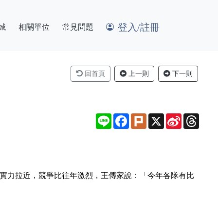
登入/註冊
城
相關單位
常見問題
回首頁
上一則
下一則
Line
Facebook
Plurk
X
Sina
Thre
Weibo
隊實力拉近，競爭比往年激烈，王傳家說：「今年各隊有比