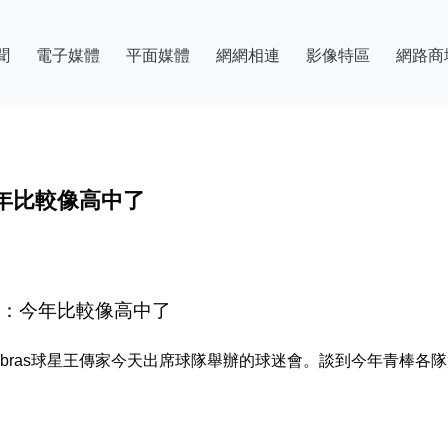
聞
電子媒體
平面媒體
網網相連
影像特區
網路商
年比較像高中了
家：今年比較像高中了
bras球星王傳家今天出席球隊舉辦的球迷會。談到今年青棒各