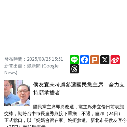
Line
Facebook
Plurk
X
Sin
發布時間：2025/08/25 15:51
We
新聞出處：鏡新聞 (Google
Threads
News)
侯友宜未考慮參選國民黨主席 全力支
持願承擔者
國民黨主席即將改選，黨主席朱立倫日前表態
交棒，期盼台中市長盧秀燕接下重擔，不過，盧昨（24日）
正式鬆口，以「媽媽會留在家」婉拒參選。新北市長侯友宜今
（25日）受訪時表示，...