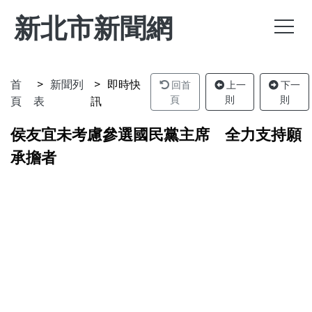
新北市新聞網
首
新聞列
即時快
回首
上一
下一
頁
表
訊
頁
則
則
侯友宜未考慮參選國民黨主席 全力支持願
承擔者