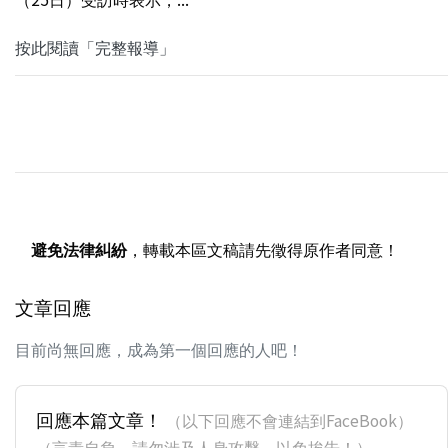
按此閱讀「完整報導」
避免法律糾紛
，轉載本區文稿請先徵得原作者同意！
文章回應
目前尚無回應，成為第一個回應的人吧！
回應本篇文章！
（以下回應不會連結到FaceBook）
（言責自負，請勿涉及人身攻擊，以免挨告！）