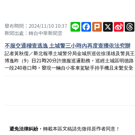
Line
Facebook
Plurk
X
Sina
發布時間：2024/11/10 10:37
Wei
新聞出處：轉自中華新聞雲
不服交通稽查逃逸 土城警三小時內再度查獲依法究辦
記者黃秋儒／新北報導土城警分局金城所巡佐徐漢雄及警員王
博逸昨（9）日21時20分許擔服巡邏勤務，巡經土城區明德路
一段240巷口時，發現一輛自小客車駕駛手持手機且未繫安全
避免法律糾紛
，轉載本區文稿請先徵得原作者同意！