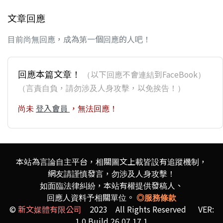
文章回應
目前尚無回應，成為第一個回應的人吧！
回應本篇文章！
（以下回應不會連結到FaceBook）
（言責自負，請勿涉及人身攻擊，以免挨告！）
尚未
登入會員
，無法回應！
本站為言論自主平台，相關圖文上載皆設有追蹤機制，
網友請謹慎發言，勿涉及人身攻擊！
如面臨法律糾紛，本站有權提供發稿人、
回應人資料予相關單位。
◎服務條款
©
新文媒體有限公司
2023 All Rights Reserved VER:
1.0 Build 26.07.17.1