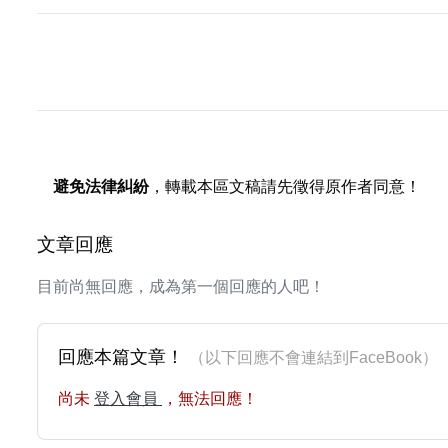
避免法律糾紛
，轉載本區文稿請先徵得原作者同意！
文章回應
目前尚無回應，成為第一個回應的人吧！
回應本篇文章！
（以下回應不會連結到FaceBoo
尚未
登入會員
，無法回應！