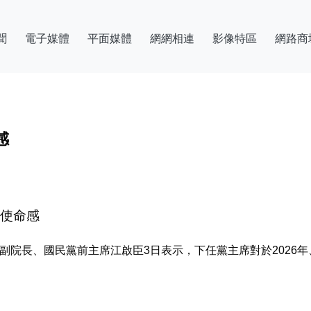
聞
電子媒體
平面媒體
網網相連
影像特區
網路商
感
有使命感
院副院長、國民黨前主席江啟臣3日表示，下任黨主席對於2026年