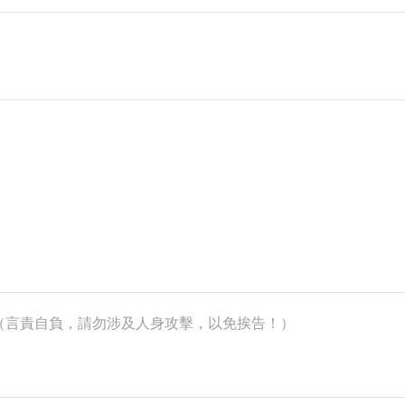
k）（言責自負，請勿涉及人身攻擊，以免挨告！）