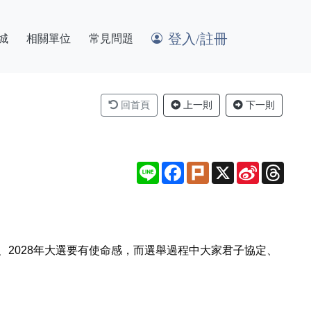
登入/註冊
城
相關單位
常見問題
回首頁
上一則
下一則
Line
Facebook
Plurk
X
Sina
Thre
Weibo
、2028年大選要有使命感，而選舉過程中大家君子協定、