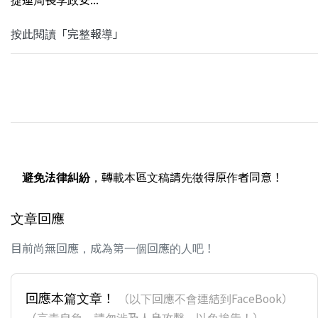
按此閱讀「完整報導」
避免法律糾紛
，轉載本區文稿請先徵得原作者同意！
文章回應
目前尚無回應，成為第一個回應的人吧！
回應本篇文章！
（以下回應不會連結到FaceBook）
（言責自負，請勿涉及人身攻擊，以免挨告！）