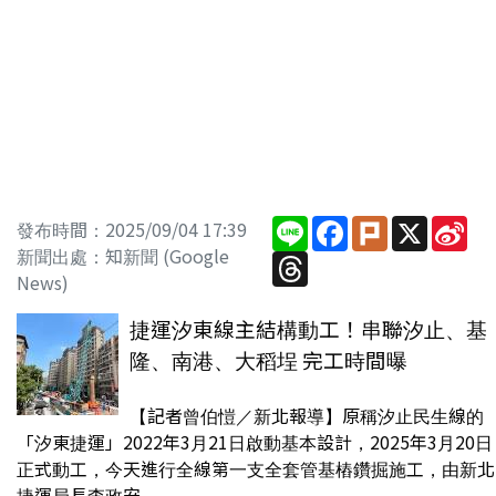
Line
Facebook
Plurk
X
Sin
發布時間：2025/09/04 17:39
We
新聞出處：知新聞 (Google
Threads
News)
捷運汐東線主結構動工！串聯汐止、基
隆、南港、大稻埕 完工時間曝
【記者曾伯愷／新北報導】原稱汐止民生線的
「汐東捷運」2022年3月21日啟動基本設計，2025年3月20日
正式動工，今天進行全線第一支全套管基樁鑽掘施工，由新北
捷運局長李政安...