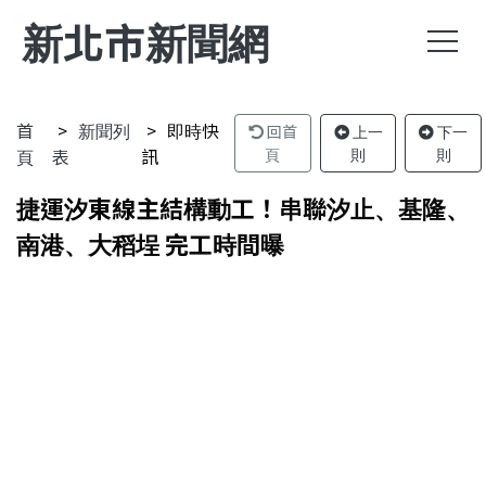
新北市新聞網
首
新聞列
即時快
回首
上一
下一
頁
表
訊
頁
則
則
捷運汐東線主結構動工！串聯汐止、基隆、
南港、大稻埕 完工時間曝