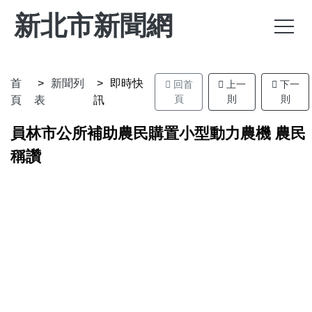
新北市新聞網
首
新聞列
即時快
回首
上一
下一
頁
則
則
頁
表
訊
員林市公所補助農民購置小型動力農機 農民
稱讚