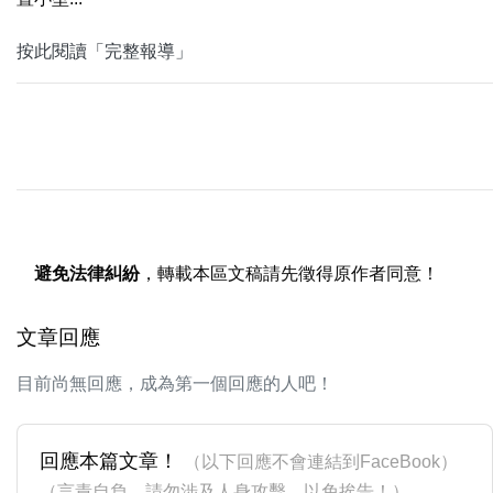
按此閱讀「完整報導」
避免法律糾紛
，轉載本區文稿請先徵得原作者同意！
文章回應
目前尚無回應，成為第一個回應的人吧！
回應本篇文章！
（以下回應不會連結到FaceBook）
（言責自負，請勿涉及人身攻擊，以免挨告！）