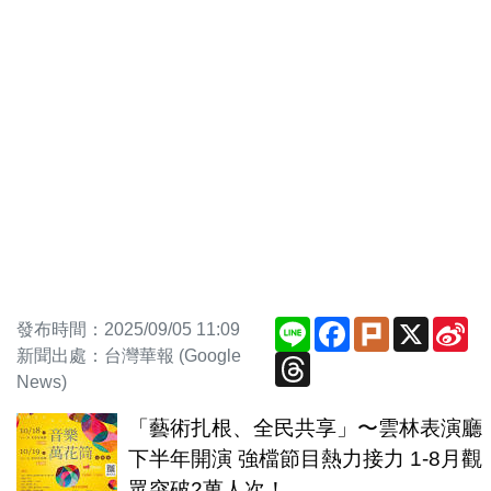
Line
Facebook
Plurk
X
Si
發布時間：2025/09/05 11:09
We
新聞出處：台灣華報 (Google
Threads
News)
「藝術扎根、全民共享」〜雲林表演廳
下半年開演 強檔節目熱力接力 1-8月觀
眾突破2萬人次！