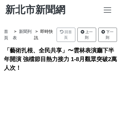
新北市新聞網
首
新聞列
即時快
回首
上一
下一
頁
則
則
頁
表
訊
「藝術扎根、全民共享」〜雲林表演廳下半
年開演 強檔節目熱力接力 1-8月觀眾突破2萬
人次！