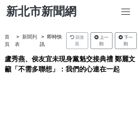
新北市新聞網
首
新聞列
即時快
回首
上一
下一
頁
則
則
頁
表
訊
盧秀燕、侯友宜未現身黨魁交接典禮 鄭麗文
籲「不需多聯想」：我們的心連在一起