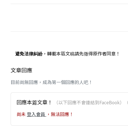
避免法律糾紛
，轉載本區文稿請先徵得原作者同意！
文章回應
目前尚無回應，成為第一個回應的人吧！
回應本篇文章！
（以下回應不會連結到FaceBoo
尚未
登入會員
，無法回應！