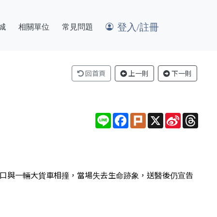
登入/註冊
城
相關單位
常見問題
回首頁
上一則
下一則
Line
Facebook
Plurk
X
Sina
Thre
Weibo
街口與一輛大貨車相撞，當場失去生命跡象，送醫後仍宣告