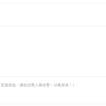
k）（言責自負，請勿涉及人身攻擊，以免挨告！）